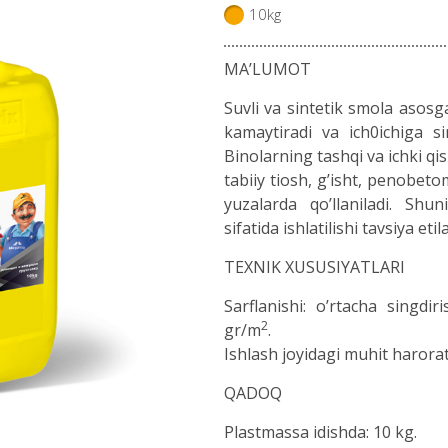
10kg
MA’LUMOT
Suvli va sintetik smola asosg
kamaytiradi va ich0ichiga si
Binolarning tashqi va ichki qi
tabiiy tiosh, g’isht, penobet
yuzalarda qo’llaniladi. Shu
sifatida ishlatilishi tavsiya etila
TEXNIK XUSUSIYATLARI
Sarflanishi: o’rtacha singd
2
gr/m
.
Ishlash joyidagi muhit harorat
QADOQ
Plastmassa idishda: 10 kg.