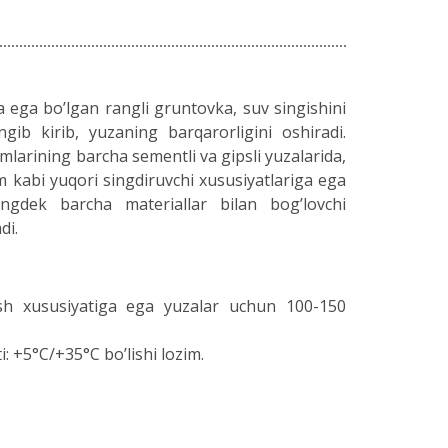
a ega bo’lgan rangli gruntovka, suv singishini
ngib kirib, yuzaning barqarorligini oshiradi.
smlarining barcha sementli va gipsli yuzalarida,
om kabi yuqori singdiruvchi xususiyatlariga ega
ningdek barcha materiallar bilan bog’lovchi
di.
irish xususiyatiga ega yuzalar uchun 100-150
i: +5°C/+35°C bo’lishi lozim.