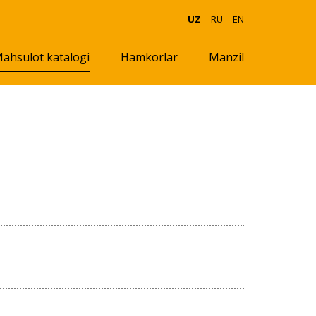
UZ
RU
EN
ahsulot katalogi
Hamkorlar
Manzil