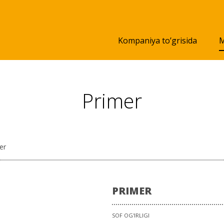
Kompaniya to’grisida
M
Primer
er
PRIMER
SOF OG'IRLIGI