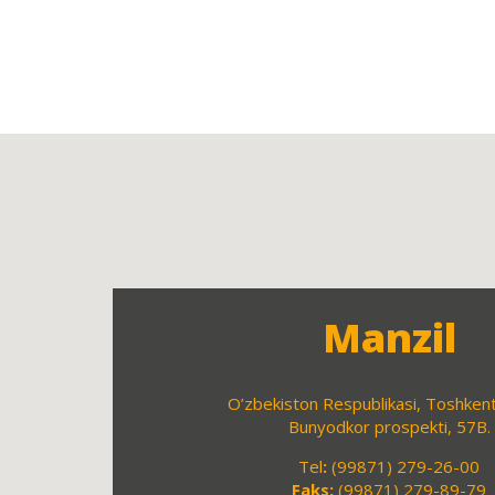
Manzil
O’zbekiston Respublikasi, Toshkent
Bunyodkor prospekti, 57B.
Tel
:
(99871) 279-26-00
Faks:
(99871) 279-89-79