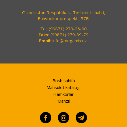
O’zbekiston Respublikasi, Toshkent shahri,
Bunyodkor prospekti, 57B.
Tel
:
(99871) 279-26-00
Faks:
(99871) 279-89-79
Email:
info@megamix.uz
Bosh sahifa
Mahsulot katalogi
Hamkorlar
Manzil