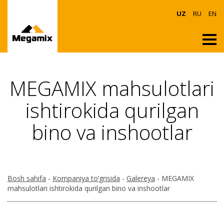
UZ
RU
EN
MEGAMIX mahsulotlari
ishtirokida qurilgan
bino va inshootlar
Bosh sahifa
-
Kompaniya to’grisida
-
Galereya
- MEGAMIX
mahsulotlari ishtirokida qurilgan bino va inshootlar