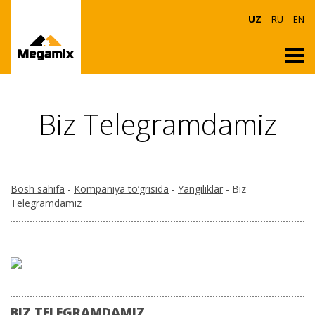
UZ
RU
EN
Biz Telegramdamiz
Bosh sahifa
-
Kompaniya to’grisida
-
Yangiliklar
- Biz
Telegramdamiz
BIZ TELEGRAMDAMIZ