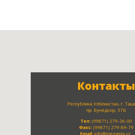
Контакты
Республика Узбекистан, г. Таш
пр. Бунёдкор, 57Б
Тел:
(99871) 279-26-00
Факс:
(99871) 279-89-79
Email:
info@megamix.uz