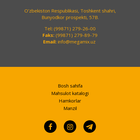
O’zbekiston Respublikasi, Toshkent shahri,
Bunyodkor prospekti, 57B.
Tel
:
(99871) 279-26-00
Faks:
(99871) 279-89-79
Email:
info@megamix.uz
Bosh sahifa
Mahsulot katalogi
Hamkorlar
Manzil