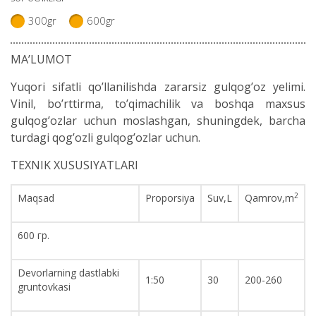
300gr
600gr
MA’LUMOT
Yuqori sifatli qo’llanilishda zararsiz gulqog’oz yelimi.
Vinil, bo’rttirma, to’qimachilik va boshqa maxsus
gulqog’ozlar uchun moslashgan, shuningdek, barcha
turdagi qog’ozli gulqog’ozlar uchun.
TEXNIK XUSUSIYATLARI
2
Maqsad
Proporsiya
Suv,L
Qamrov,m
600 гр.
Devorlarning dastlabki
1:50
30
200-260
gruntovkasi