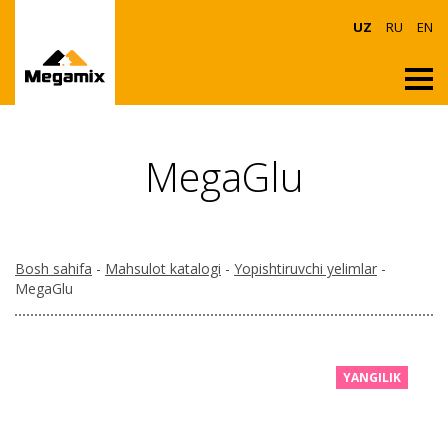
UZ
RU
EN
MegaGlu
Bosh sahifa
-
Mahsulot katalogi
-
Yopishtiruvchi yelimlar
-
MegaGlu
YANGILIK