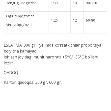
Yengil gulqog’ozlar
1:30
18
90-110
Og’ir gulqog’ozlar
1:20
12
60-80
Vinil gulqog’ozlar
ESLATMA: 300 gr li yelimda ko’rsatkichlar proporsiya
bo’yicha kamayadi.
Ishlash joyidagi muhit harorati: +5°C/+35°C bo’lishi
lozim.
QADOQ
Karton qadoqda: 300 gr, 600 gr.