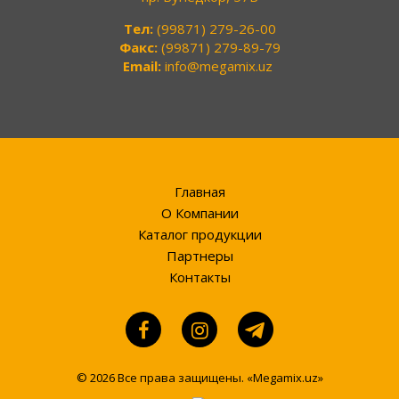
Тел:
(99871) 279-26-00
Факс:
(99871) 279-89-79
Email:
info@megamix.uz
Главная
О Компании
Каталог продукции
Партнеры
Контакты
© 2026 Все права защищены. «Megamix.uz»