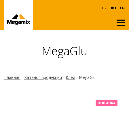
UZ
RU
EN
MegaGlu
Главная
-
Каталог продукции
-
Клеи
- MegaGlu
НОВИНКА