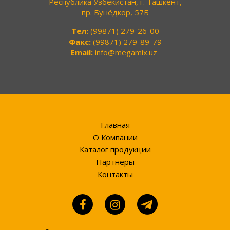
Республика Узбекистан, г. Ташкент,
пр. Бунёдкор, 57Б
Тел:
(99871) 279-26-00
Факс:
(99871) 279-89-79
Email:
info@megamix.uz
Главная
О Компании
Каталог продукции
Партнеры
Контакты