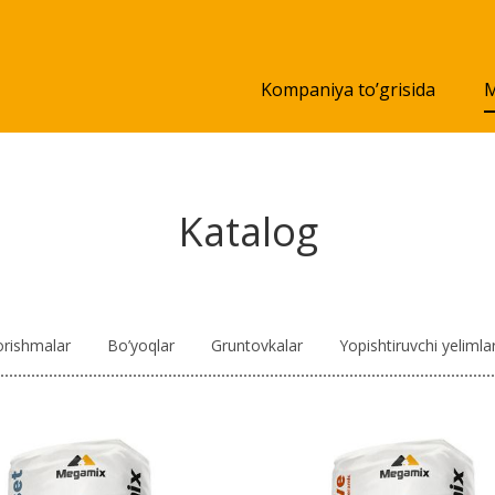
Kompaniya to’grisida
M
Katalog
rishmalar
Bo’yoqlar
Gruntovkalar
Yopishtiruvchi yelimla