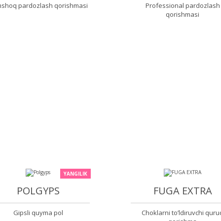
shoq pardozlash qorishmasi
Professional pardozlash
qorishmasi
YANGILIK
POLGYPS
FUGA EXTRA
Gipsli quyma pol
Choklarni to’ldiruvchi quru