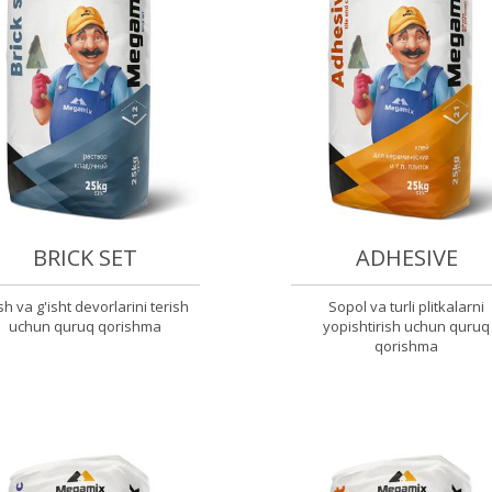
BRICK SET
ADHESIVE
h va g'isht devorlarini terish
Sopol va turli plitkalarni
uchun quruq qorishma
yopishtirish uchun quruq
qorishma