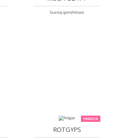
Suvoq qorishmasi
YANGILIK
ROTGYPS