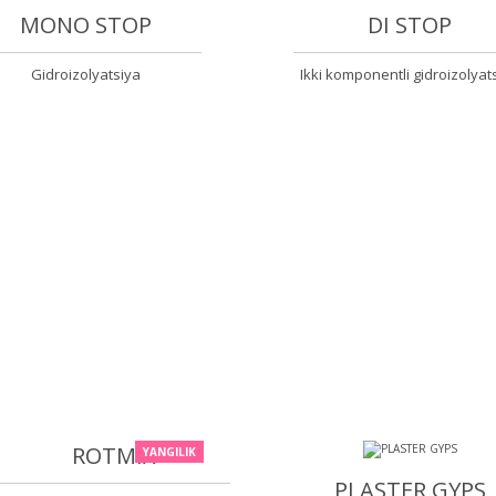
MONO STOP
DI STOP
Gidroizolyatsiya
Ikki komponentli gidroizolyat
ROTMIX
YANGILIK
PLASTER GYPS