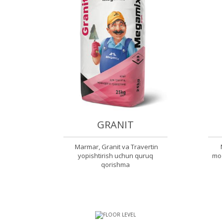
GRANIT
Marmar, Granit va Travertin
yopishtirish uchun quruq
moz
qorishma