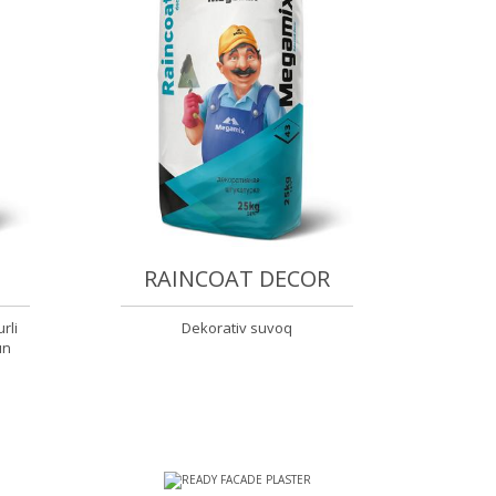
RAINCOAT DECOR
rli
Dekorativ suvoq
un