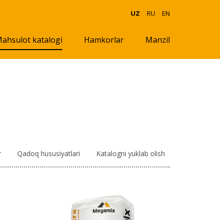
UZ
RU
EN
ahsulot katalogi
Hamkorlar
Manzil
r
Qadoq hususiyatlari
Katalogni yuklab olish