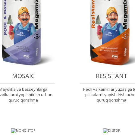
MOSAIC
RESISTANT
Mayolika va basseynlarga
Pech va kaminlar yuzasiga tu
aikalarni yopishtirish uchun
plitkalarni yopishtirish uch
quruq qorishma
quruq qorishma