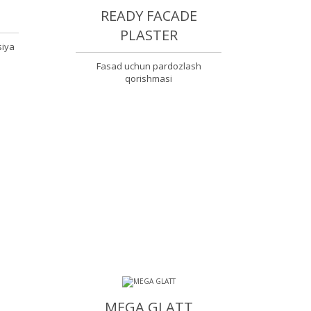
READY FAСADE
PLASTER
siya
Fasad uchun pardozlash
qorishmasi
MEGA GLATT