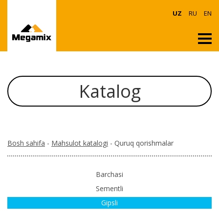
UZ
RU
EN
Katalog
Bosh sahifa
-
Mahsulot katalogi
- Quruq qorishmalar
Barchasi
Sementli
Gipsli