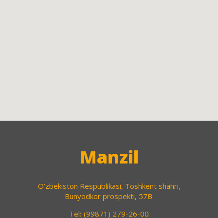
Manzil
O’zbekiston Respublikasi, Toshkent shahri,
Bunyodkor prospekti, 57B.
Tel
:
(99871) 279-26-00