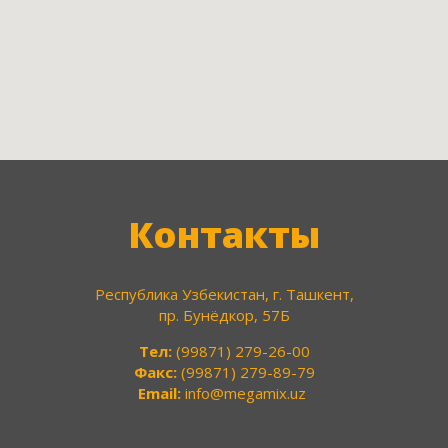
Контакты
Республика Узбекистан, г. Ташкент,
пр. Бунёдкор, 57Б
Тел:
(99871) 279-26-00
Факс:
(99871) 279-89-79
Email:
info@megamix.uz