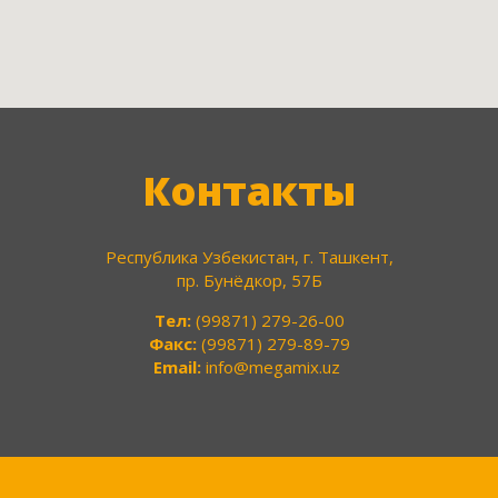
Контакты
Республика Узбекистан, г. Ташкент,
пр. Бунёдкор, 57Б
Тел:
(99871) 279-26-00
Факс:
(99871) 279-89-79
Email:
info@megamix.uz