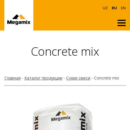
UZ
RU
EN
Concrete mix
Главная
-
Каталог продукции
-
Сухие смеси
- Concrete mix