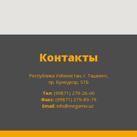
Контакты
Республика Узбекистан, г. Ташкент,
пр. Бунёдкор, 57Б
Тел:
(99871) 279-26-00
Факс:
(99871) 279-89-79
Email:
info@megamix.uz